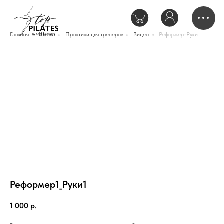
Главная
»
Школа
»
Практики для тренеров
»
Видео
»
Реформер-Руки
Реформер1_Руки1
1 000
р.